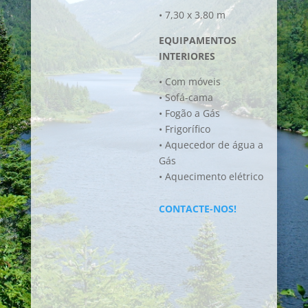
• 7,30 x 3,80 m
EQUIPAMENTOS
INTERIORES
• Com móveis
• Sofá-cama
• Fogão a Gás
• Frigorífico
• Aquecedor de água a
Gás
• Aquecimento elétrico
CONTACTE-NOS!
Quantidade
de
COLUMBIA
Pessoas:
4/6