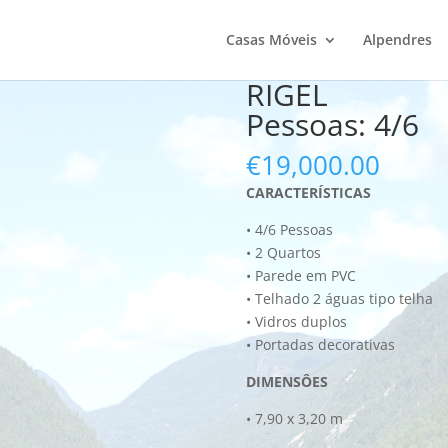
Casas Móveis
Alpendres
RIGEL
Pessoas: 4/6
€
19,000.00
CARACTERÍSTICAS
• 4/6 Pessoas
• 2 Quartos
• Parede em PVC
• Telhado 2 águas tipo telha
• Vidros duplos
• Portadas decorativas
DIMENSÔES
• 7,90 x 3,20 m