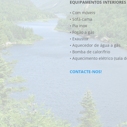
EQUIPAMENTOS INTERIORES
• Com móveis
• Sofá-cama
• Pia inox
• Fogão a gás
• Exaustor
• Aquecedor de água a gás
• Bomba de calor/frio
• Aquecimento elétrico (sala d
CONTACTE-NOS!
Quantidade
de
RIGEL
Pessoas:
4/6